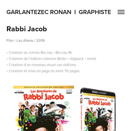
GARLANTEZEC RONAN  I  GRAPHISTE
Rabbi Jacob
Film / Les Aliens / 2018
• Création du combo Blu-ray + Blu-ray 4K.
• Création de l'édition collector (Boite + digipack + livret).
• Création d'un nouveau visuel ces éditions.
• Création et mise en page du livret 76 pages.