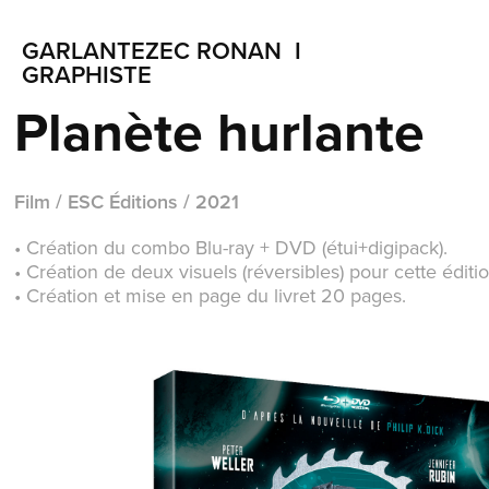
GARLANTEZEC RONAN  I  
GRAPHISTE
Planète hurlante
Film / ESC Éditions / 2021
• Création
du
combo Blu-ray + DVD (étui+digipack).
• Création de deux visuels (
réversibles)
pour cette éditio
• Création et mise en page du livret 20 pages.