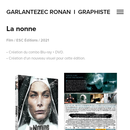
GARLANTEZEC RONAN  I  GRAPHISTE
La nonne
Film / ESC Éditions / 2021
• Création
du
combo Blu-ray + DVD.
• Création d'un nouveau visuel pour cette édition.